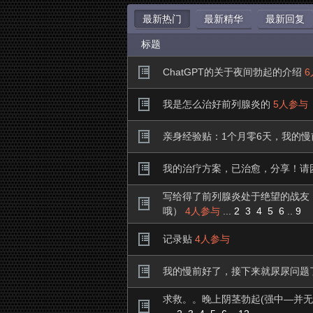
最新热门
最新精华
最新回复
标题
列
ChatGPT的关于夜间勃起的介绍
我是怎么治好前列腺炎的
5人参与
亲身经验贴：1个月零6天，我的
腺
我的治疗方案，已治愈，分享！请
写给得了前列腺炎处于绝望的战友
之
哦）
4人参与
...
2
3
4
5
6
..
9
记录贴
4人参与
我的慢前好了，接下来就尿尿问题
家
求救。。晚上阴茎勃起(强中—并无