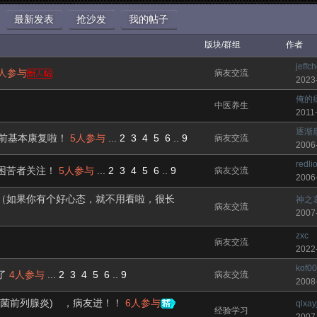
最新发表
抢沙发
我的帖子
版块/群组
作者
jeffc
6人参与
病友交流
2023
俺的
中医养生
2011
逐渐
慢前基本康复啦！
5人参与
...
2
3
4
5
6
..
9
病友交流
2006
redli
困苦者关注！
5人参与
...
2
3
4
5
6
..
9
病友交流
2006
（如果你有个好心态，就不用看啦，很长
神之
病友交流
2007
zxc
病友交流
2022
kof0
了
4人参与
...
2
3
4
5
6
..
9
病友交流
2008
菌前列腺炎) ，病友进！！
6人参与
qlxay
经验学习