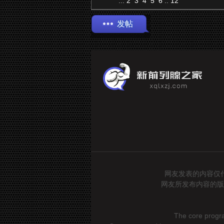
...
2
3
4
5
6
..
12
发帖
网友发表的内容仅
网友所发布内容的版
The core program