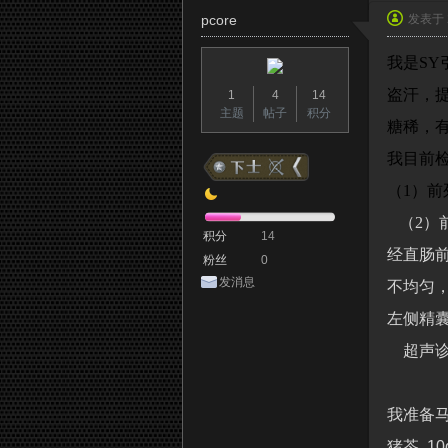
pcore
发表于 2
我是S
盗汗，
1
4
14
列
主题
帖子
积分
糖稀，
我目前
（1）前
腺
（
2
）
积分
14
经直肠
粉丝
0
发消息
不均匀
之
左侧精
超声
家
我准备
猪苓 10