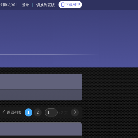
前列腺之家！
|
下载APP
登录
切换到宽版
返回列表
1
2
/ 2 页
下一