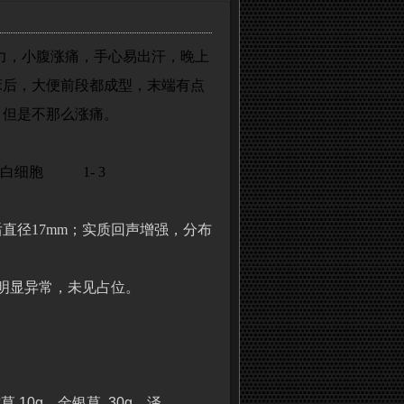
页
力，小腹涨痛，手心易出汗，晚上
床后，大便前段都成型，末端有点
，但是不那么涨痛。
白细胞
1- 3
后直径
17mm
；实质回声增强，分布
明显异常，未见占位。
甘草 10g，金银草 30g，泽