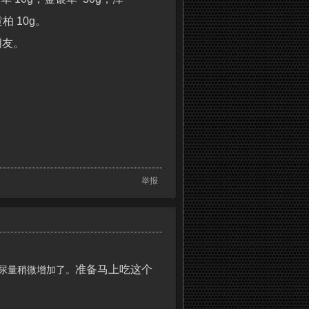
柏 10g。
朋友。
举报
准备马上吃这个
尿量稍微增加了。