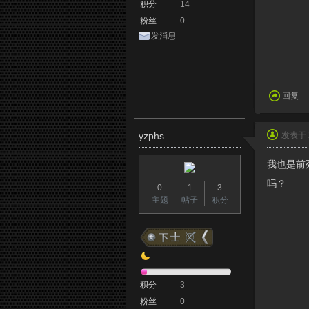
积分
14
粉丝
0
发消息
回复
yzphs
发表于 2
我也是前
吗？
0
1
3
主题
帖子
积分
积分
3
粉丝
0