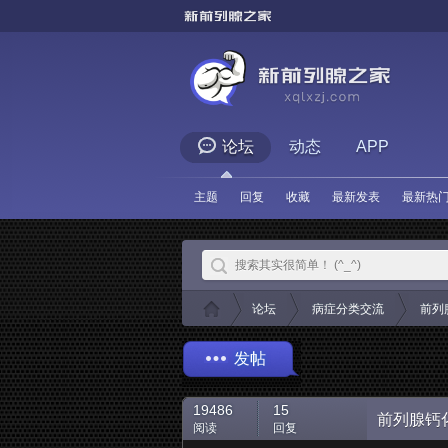
论坛
动态
APP
主题
回复
收藏
最新发表
最新热
论坛
病症分类交流
前列
»
›
›
新
发帖
19486
|
15
前列腺钙
阅读
回复
前