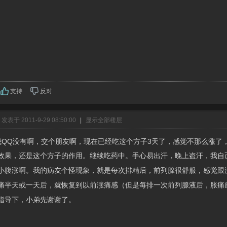
支持
反对
发表于 2011-9-29 08:50:00
|
显示全部楼层
我QQ没有啊，交个朋友啊，现在已经吃这个方子3天了，感觉不那么涨了
效果，还是这个方子的作用。继续吃药中。
手心易出汗，晚上盗汗，我自
小腹涨啊。我的病友个怪现象，就是每次排精后，前列腺很舒服，感觉跟
痛半天或一天后，就恢复到以前涨痛感（但是每排一次前列腺液后，胀痛
指导下，小弟先谢谢了。