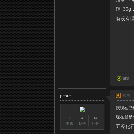
泻 30g
有没有
回复
pcore
楼主
|
我现在已
现在就是
1
4
14
主题
帖子
积分
五苓化