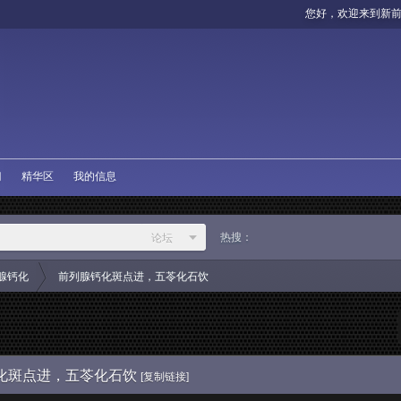
您好，欢迎来到新
门
精华区
我的信息
热搜：
论坛
论坛
腺钙化
前列腺钙化斑点进，五苓化石饮
作者
›
化斑点进，五苓化石饮
[复制链接]