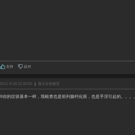
支持
反对
011-9-28 22:00:00
|
显示全部楼层
和你的症状基本一样，我检查也是前列腺钙化斑，也是手淫引起的。。。