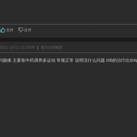
支持
反对
011-10-11 12:10:00
|
显示全部楼层
腺痛 主要靠中药调养多运动 常规正常 说明没什么问题 IIIB的治疗比II