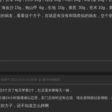
，海金沙 15g，炮山甲 6g，生地 10g，黄芪 30g，苍术 10g，黄
懂的病友，看看这个方子，在就是
有没有和我类似的病友，交个
发表于 2011-9-24 16:28:00
|
显示全部楼层
经3个月了每天苹果2个，红豆薏米粥每天一碗，
小腹24小时胀痛难以忍受，肛门后有时还有点湿。现在尿线较以前增粗，
石饮方子，还不知道怎么样啊