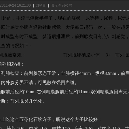
011-9-24 16:21:00
|
浏览量
|
显示全部楼层
Y引起的，手淫已停近半年了，现在的症状，尿等待，尿频，尿无
提肛时感觉小腹有轻微针刺感觉，大便每日起码一次，一般在起
有时成型有时不成型，梦遗后排泄后，前列腺次日有点针刺感觉
检查的情况如下：
列腺液常规：
前列腺卵磷脂小体
3+
前列腺
前列腺彩超：
前列腺检查：前列腺形态正常，全腺横径
44mm
，纵径
32mm
，前
，内外腺分界不清，可见散在强回声斑。
囊腺前后径约
10mm,
右侧精囊腺前后径约
11mm,
双侧精囊腺回声无
诊断：前列腺炎并钙化。
马上吃这个五苓化石饮方子，听说这个方子比较好：
g，茯苓 10g，白术 10g，桂枝 10g，乌药 10g，鸡内金 10g，