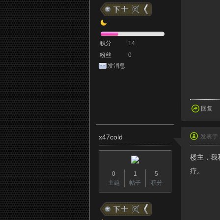
积分
14
粉丝
0
发消息
回复
x47cold
发表于 2
楼主，我
疗。
0
1
5
主题
帖子
积分