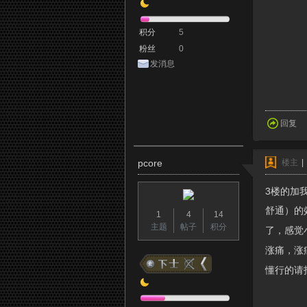
积分
5
粉丝
0
发消息
回复
pcore
楼主
|
3楼的加
舒通）的
1
4
14
主题
帖子
积分
了，感觉
涨痛，涨
懂行的请