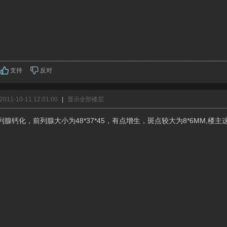
支持
反对
011-10-11 12:01:00
|
显示全部楼层
列腺钙化，前列腺大小为48*37*45，有点增生，斑点较大为8*6MM,