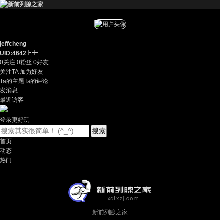
jeffcheng
UID:4642
上士
0
关注
0
粉丝
0
好友
关注TA
加为好友
Ta的主题
Ta的评论
发消息
最近访客
登录更好玩
搜索
首页
动态
热门
新前列腺之家